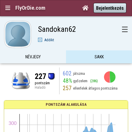
FlyOrDie.com


Bejelentkezés
Sandokan62
☰
Addikt
NÉVJEGY
SAKK
602
játszma
227
48%
győzelem
(286)
pontszám
257
Haladó
ellenfelek átlagos pontszáma
PONTSZÁM ALAKULÁSA