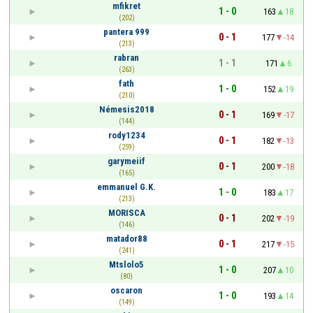
mfikret
1 - 0
163
18
(202)
pantera 999
0 - 1
177
-14
(213)
rabran
1 - 1
171
6
(263)
fath
1 - 0
152
19
(210)
Némesis2018
0 - 1
169
-17
(144)
rody1234
0 - 1
182
-13
(259)
garymeiif
0 - 1
200
-18
(165)
emmanuel G.K.
1 - 0
183
17
(213)
MORISCA
0 - 1
202
-19
(146)
matador88
0 - 1
217
-15
(241)
Mtslolo5
1 - 0
207
10
(80)
oscaron
1 - 0
193
14
(149)