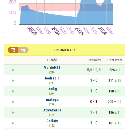


EREDMÉNYEK
Ellenfél
Eredmény
Pontszám
VerdeH53
0,5 - 0,5
226
1
(246)
bedredin
1 - 0
211
15
(193)
leofig
1 - 0
190
21
(294)
mahepa
0 - 1
207
-17
(196)
Ativezer69
1 - 1
196
11
(374)
Csikós
1 - 0
181
15
(152)