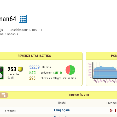
man64
jc
Csatlakozott:
3/18/2011
ine:
1 hónapja
REVERZI STATISZTIKA
PON
52239
játszma
253
54%
győzelem
(28115)
pontszám
295
Szaki
ellenfelek átlagos pontszáma

EREDMÉNYEK
Ellenfél
Eredmé
Tempogain
0 - 1
1 hónapja