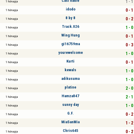
Casi nadie
1 - 1
1 hónapja
idodo
0 - 1
1 hónapja
8 by 8
0 - 2
1 hónapja
Track.026
1 - 0
1 hónapja
Wing Hung
0 - 1
1 hónapja
gi16759ma
0 - 3
1 hónapja
yourewelcome
1 - 0
1 hónapja
Kurti
0 - 1
1 hónapja
kewals
1 - 0
1 hónapja
adikusuma
1 - 0
1 hónapja
platine
2 - 0
1 hónapja
Hamza847
2 - 1
1 hónapja
sunny day
1 - 0
1 hónapja
G.F.
0 - 2
1 hónapja
MiaSanMia
1 - 2
1 hónapja
Chris645
0 - 2
1 hónapja