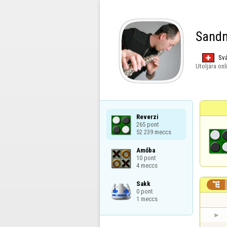
Sand
Svá
Utoljára onl
Reverzi

265 pont

52 239 meccs
Amőba

10 pont

4 meccs
Sakk


0 pont

1 meccs