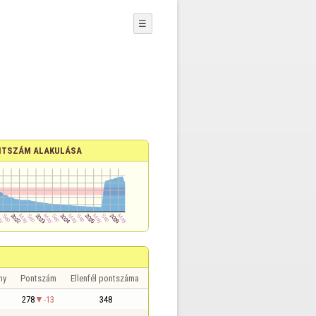
☰
TSZÁM ALAKULÁSA
ny
Pontszám
Ellenfél pontszáma
278
-13
348