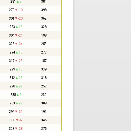
281
7
384
270
-10
398
301
-20
362
283
18
328
304
-21
198
328
-34
253
294
15
277
317
-23
157
299
18
339
312
16
318
290
22
257
285
5
232
263
22
389
294
-31
191
300
-6
345
328
-28
275