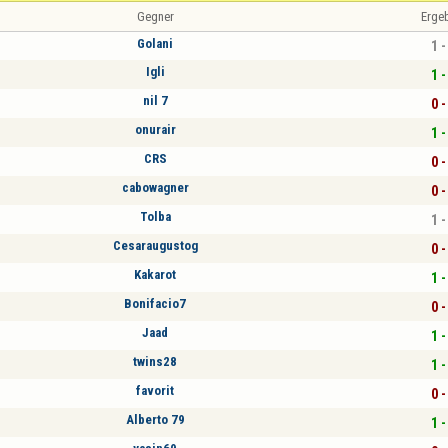
Gegner
Erge
Golani
1 -
Igli
1 -
nil 7
0 -
onurair
1 -
CRS
0 -
cabowagner
0 -
Tolba
1 -
Cesaraugustog
0 -
Kakarot
1 -
Bonifacio7
0 -
Jaad
1 -
twins28
1 -
favorit
0 -
Alberto 79
1 -