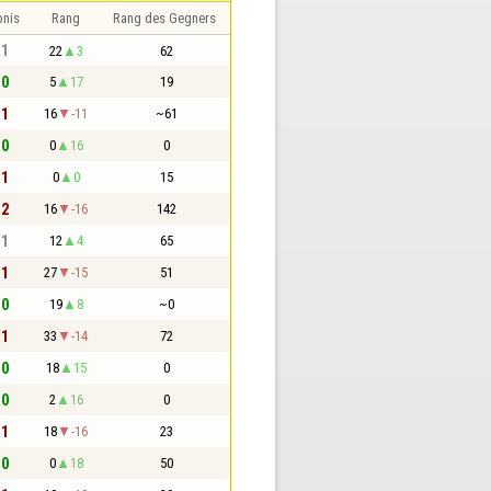
bnis
Rang
Rang des Gegners
 1
22
3
62
 0
5
17
19
 1
16
-11
~61
 0
0
16
0
 1
0
0
15
 2
16
-16
142
 1
12
4
65
 1
27
-15
51
 0
19
8
~0
 1
33
-14
72
 0
18
15
0
 0
2
16
0
 1
18
-16
23
 0
0
18
50