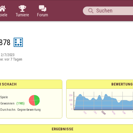




piele
Turniere
Forum
878
:
2/7/2023
ne:
vor 7 Tagen
R SCHACH
BEWERTUNG
Spiele
Gewonnen
(1985)
Durchschn. Gegnerbewertung
ERGEBNISSE