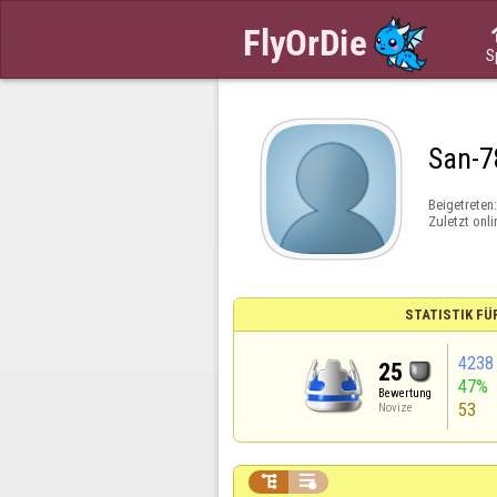
S
San-7
Beigetreten
Zuletzt onli
STATISTIK FÜ
4238
25
47%
Bewertung
53
Novize

