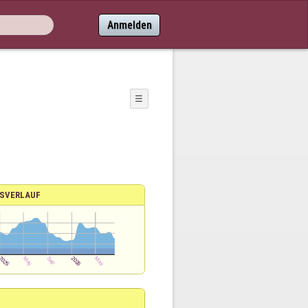
Anmelden
☰
SVERLAUF