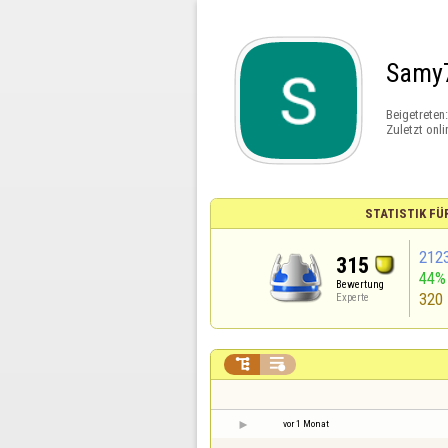
Samy
Beigetreten
Zuletzt onli
STATISTIK FÜ
212
315
44%
Bewertung
320
Experte


vor 1 Monat