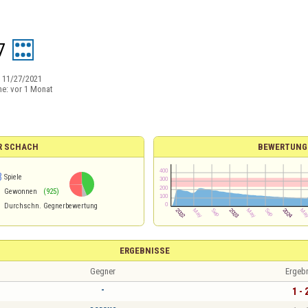
7
:
11/27/2021
ne:
vor 1 Monat
R SCHACH
BEWERTUNG
3
Spiele
Gewonnen
(925)
Durchschn. Gegnerbewertung
ERGEBNISSE
Gegner
Ergeb
-
1 - 