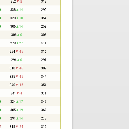
1
352
-2
318
0
338
14
299
0
320
18
354
0
306
14
253
1
306
0
306
1
279
27
531
1
294
-15
316
1
294
0
291
1
310
-16
309
1
325
-15
344
1
340
-15
354
1
341
-1
331
0
324
17
347
0
305
19
362
0
291
14
238
2
315
-24
319