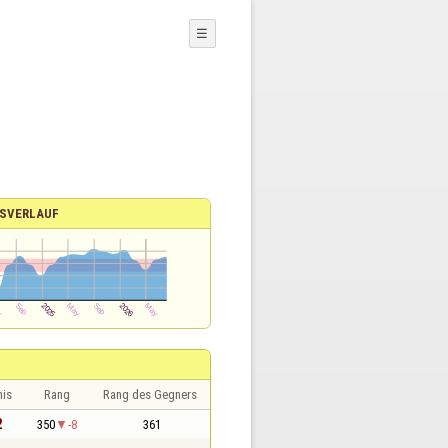
☰
SVERLAUF
nis
Rang
Rang des Gegners
2
350
-8
361