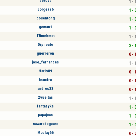
serova
1 - 
Jorge996
1 - 
bouentong
1 - 
goman1
1 - 
TRmehmet
1 - 
Dipneute
2 - 
guerreron
0 - 
jose_fernandes
1 - 
Haris89
0 - 
leandru
0 - 
andres33
0 - 
2vueltas
1 - 
fantasyks
1 - 
papajuan
1 - 
nawaradeguaro
1 - 
Moulay66
0 - 