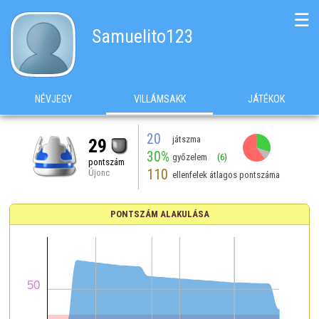
☰
Samuelito123
NÉVJEGY
VILLÁMSAKK
JÁTÉKOK
20
játszma
29
30%
győzelem
(6)
pontszám
110
Újonc
ellenfelek átlagos pontszáma
PONTSZÁM ALAKULÁSA