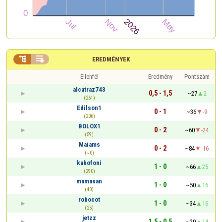


EREDMÉNYEK
Ellenfél
Eredmény
Pontszám
alcatraz743
0,5 - 1,5
~27
2
(261)
Edilson1
0 - 1
~36
-9
(206)
BOLOX1
0 - 2
~60
-24
(59)
Maiams
0 - 2
~84
-16
(~0)
kakofoni
1 - 0
~66
25
(290)
mamasan
1 - 0
~50
16
(40)
robocot
1 - 0
~34
16
(25)
jetzz
1,5 - 0,5
~20
14