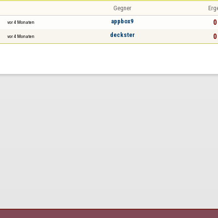
Gegner
Erg
appbox9
0 
vor 4 Monaten
deckster
0 
vor 4 Monaten