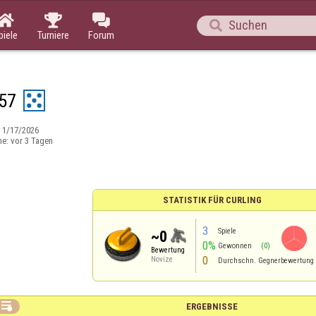




piele
Turniere
Forum
57
:
1/17/2026
ne:
vor 3 Tagen
STATISTIK FÜR CURLING
3
Spiele
~0
0%
Gewonnen
(0)
Bewertung
0
Novize
Durchschn. Gegnerbewertung

ERGEBNISSE