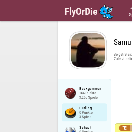
S
Samu
Beigetreten
Zuletzt onli
Backgammon

164 Punkte

3.255 Spiele
Curling

0 Punkte

3 Spiele
Schach


0 Punkte
