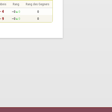
ebnis
Rang
Rang des Gegners
- 4
~0
0
0
- 9
~0
0
0