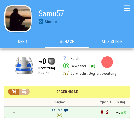
☰
Samu57
Süchtler
ÜBER
SCHACH
ALLE SPIELE
2
Spiele
~0
0%
Gewonnen
(0)
Bewertung
57
Novize
Durchschn. Gegnerbewertung


ERGEBNISSE
Gegner
Ergebnis
Rang
Te lo digo
0 - 2
~0
0
(57)