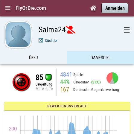
FlyOrDie.com


Anmelden
Salma24
☰

Süchtler
ÜBER
DAMESPIEL
4841
Spiele
85
44%
Gewonnen
(2133)
Bewertung
167
Mittelstufe
Durchschn. Gegnerbewertung
BEWERTUNGSVERLAUF