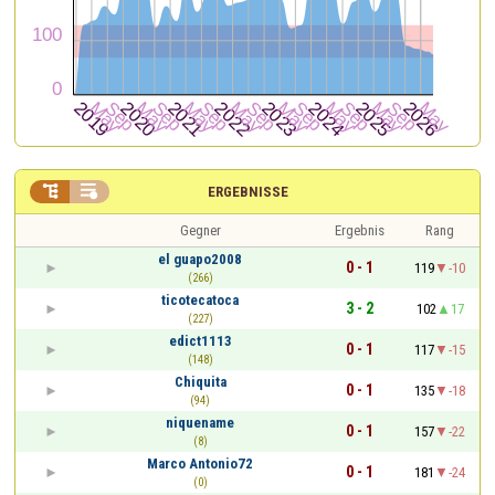


ERGEBNISSE
Gegner
Ergebnis
Rang
el guapo2008
0 - 1
119
-10
(266)
ticotecatoca
3 - 2
102
17
(227)
edict1113
0 - 1
117
-15
(148)
Chiquita
0 - 1
135
-18
(94)
niquename
0 - 1
157
-22
(8)
Marco Antonio72
0 - 1
181
-24
(0)