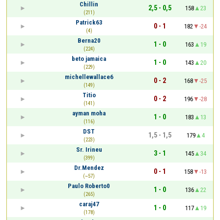
Chillin
2,5 - 0,5
158
23
(211)
Patrick63
0 - 1
182
-24
(4)
Berna20
1 - 0
163
19
(224)
beto jamaica
1 - 0
143
20
(229)
michellewallace6
0 - 2
168
-25
(149)
Titio
0 - 2
196
-28
(141)
ayman moha
1 - 0
183
13
(116)
DST
1,5 - 1,5
179
4
(223)
Sr. Irineu
3 - 1
145
34
(399)
Dr.Mendez
0 - 1
158
-13
(~57)
Paulo Roberto0
1 - 0
136
22
(265)
caraj47
1 - 0
117
19
(178)