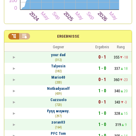


ERGEBNISSE
Gegner
Ergebnis
Rang
your dad
0 - 1
355
-18
(312)
Talyesin
1 - 0
337
18
(382)
Mario40
0 - 1
360
-23
(203)
Notbadyaself
1 - 0
340
20
(439)
Cazzuolo
0 - 1
343
-3
(723)
ℓуηη мιηмαу.
1 - 0
328
15
(297)
zoran03
1 - 0
319
9
(164)
PFC Tom
1 - 0
305
14