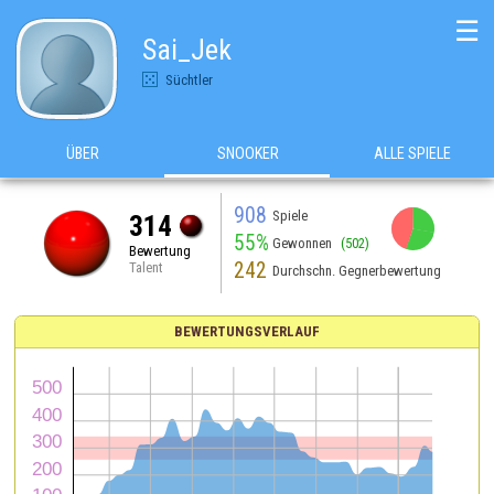
☰
Sai_Jek
Süchtler
ÜBER
SNOOKER
ALLE SPIELE
908
Spiele
314
55%
Gewonnen
(502)
Bewertung
242
Talent
Durchschn. Gegnerbewertung
BEWERTUNGSVERLAUF