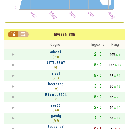


ERGEBNISSE
Gegner
Ergebnis
Rang
adadad
2 - 0
149
9
(194)
LITTLEBOY
5 - 0
132
17
(99)
sizzl
8 - 0
98
34
(236)
hogtohog
3 - 0
86
12
(68)
Eduardo8204
5 - 0
66
20
(80)
pep33
2 - 0
56
10
(143)
gwsdg
2 - 0
44
12
(265)
Sebastian`
0 - 2
47
-3