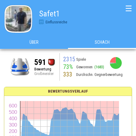
☰
Safet1
Einflussreiche
ÜBER
SCHACH
2315
Spiele
591
73%
Gewonnen
(1683)
Bewertung
333
Großmeister
Durchschn. Gegnerbewertung
BEWERTUNGSVERLAUF