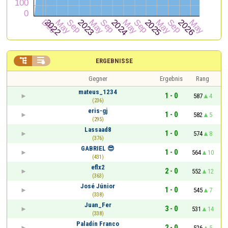


ERGEBNISSE
Gegner
Ergebnis
Rang
mateus_1234
1 - 0
587
4
(236)
eris-gj
1 - 0
582
5
(295)
Lassaad8
1 - 0
574
8
(376)
GABRIEL 😎
1 - 0
564
10
(431)
eflx2
2 - 0
552
12
(363)
José Júnior
1 - 0
545
7
(338)
Juan_Fer
3 - 0
531
14
(338)
Paladín Franco
2 - 0
526
5