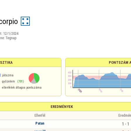
corpio
t:
12/1/2024
ine:
Tegnap
ISZTIKA
PONTSZÁM 
0
játszma
győzelem
(701)
ellenfelek átlagos pontszáma
EREDMÉNYEK
Ellenfél
Eredmén
Patan
1 - 1