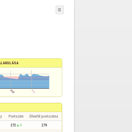
☰
ALAKULÁSA
y
Pontszám
Ellenfél pontszáma
272
0
279