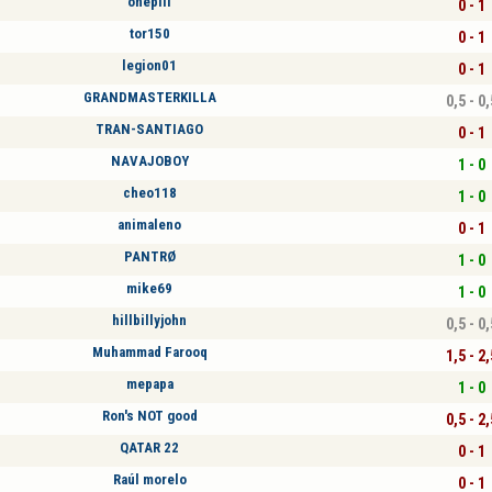
onepill
0 - 1
tor150
0 - 1
legion01
0 - 1
GRANDMASTERKILLA
0,5 - 0,
TRAN-SANTIAGO
0 - 1
NAVAJOBOY
1 - 0
cheo118
1 - 0
animaleno
0 - 1
PANTRØ
1 - 0
mike69
1 - 0
hillbillyjohn
0,5 - 0,
Muhammad Farooq
1,5 - 2,
mepapa
1 - 0
Ron's NOT good
0,5 - 2,
QATAR 22
0 - 1
Raúl morelo
0 - 1