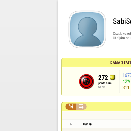
SabiS
Csatlakozot
Utoljára onl
DÁMA STAT
167
272
42%
pontszám
311
Szaki


Tegnap