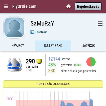
FlyOrDie.com


Bejelentkezés
SaMuRaY
☰
Fanatikus
NÉVJEGY
BULLET SAKK
JÁTÉKOK
12144
játszma
290
48%
győzelem
(5843)
pontszám
330
Szaki
ellenfelek átlagos pontszáma
PONTSZÁM ALAKULÁSA