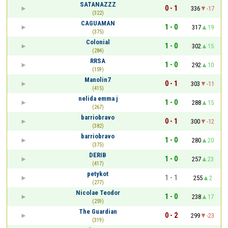
SATANAZZZ
0 - 1
336
-17
(322)
CAGUAMAN
1 - 0
317
19
(375)
Colonial
1 - 0
302
15
(284)
RRSA
1 - 0
292
10
(159)
Manolin7
0 - 1
303
-11
(415)
nelida emma j
1 - 0
288
15
(267)
barriobravo
0 - 1
300
-12
(382)
barriobravo
1 - 0
280
20
(375)
DERIB
1 - 0
257
23
(417)
petykot
1 - 1
255
2
(277)
Nicolae Teodor
1 - 0
238
17
(259)
The Guardian
0 - 2
299
-23
(319)