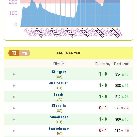


EREDMÉNYEK
Ellenfél
Eredmény
Pontszám
Stingray
1 - 0
354
17
(383)
Junior1511
1 - 0
338
16
(334)
Isaak
1 - 0
312
26
(570)
Elzaella
0 - 1
326
-14
(380)
ramonpaba
1 - 0
309
17
(331)
barriobravo
0 - 1
319
-10
(464)