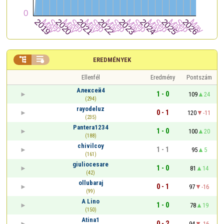


EREDMÉNYEK
Ellenfél
Eredmény
Pontszám
Алексей4
1 - 0
109
24
(294)
rayodeluz
0 - 1
120
-11
(235)
Pantera1234
1 - 0
100
20
(188)
chivilcoy
1 - 1
95
5
(161)
giuliocesare
1 - 0
81
14
(42)
ollubaraj
0 - 1
97
-16
(99)
A Lino
1 - 0
78
19
(150)
Atina1
0 - 2
94
-16