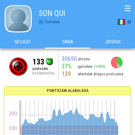
☰
SON QUI
Fod-Isten
22
NÉVJEGY
DÁMA
JÁTÉKOK
30690
játszma
133
37%
győzelem
(11331)
pontszám
139
Középmezőny
ellenfelek átlagos pontszáma
PONTSZÁM ALAKULÁSA