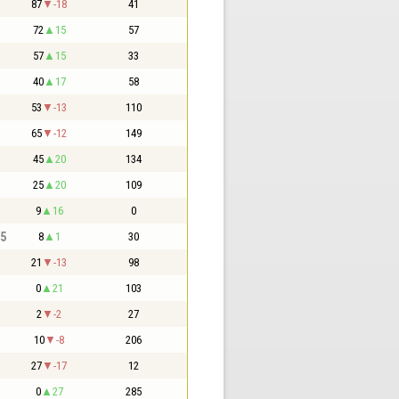
87
-18
41
72
15
57
57
15
33
40
17
58
53
-13
110
65
-12
149
45
20
134
25
20
109
9
16
0
,5
8
1
30
21
-13
98
0
21
103
2
-2
27
10
-8
206
27
-17
12
0
27
285