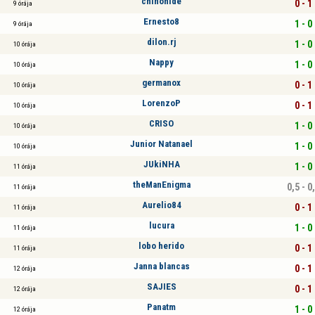
chinohide
0 - 1
9 órája
Ernesto8
1 - 0
9 órája
dilon.rj
1 - 0
10 órája
Nappy
1 - 0
10 órája
germanox
0 - 1
10 órája
LorenzoP
0 - 1
10 órája
CRISO
1 - 0
10 órája
Junior Natanael
1 - 0
10 órája
JUkiNHA
1 - 0
11 órája
theManEnigma
0,5 - 0
11 órája
Aurelio84
0 - 1
11 órája
lucura
1 - 0
11 órája
lobo herido
0 - 1
11 órája
Janna blancas
0 - 1
12 órája
SAJIES
0 - 1
12 órája
Panatm
1 - 0
12 órája