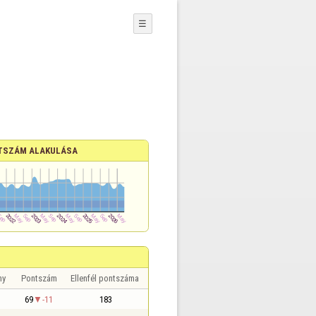
☰
TSZÁM ALAKULÁSA
ny
Pontszám
Ellenfél pontszáma
69
-11
183