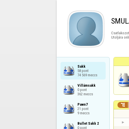
SMUL
Csatlakozot
Utoljára onl
Sakk

58 pont

74 569 meccs
Villámsakk

0 pont

362 meccs
Pawn7


21 pont

9 meccs
Bullet Sakk 2

0 pont
