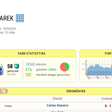
AREK
t:
10/9/2010
ine:
13 órája
SAKK STATISZTIKA
PON
74569
játszma
58
41%
győzelem
(30465)
pontszám
102
Amatőr
ellenfelek átlagos pontszáma

EREDMÉNYEK
Ellenfél
Eredmé
Carlos Honorio
0 - 1
9 órája