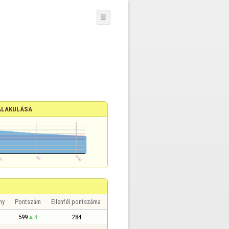
☰
ALAKULÁSA
ny
Pontszám
Ellenfél pontszáma
599
4
284