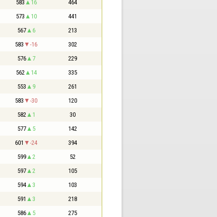
583
16
464
573
10
441
567
6
213
583
-16
302
576
7
229
562
14
335
553
9
261
583
-30
120
582
1
30
577
5
142
601
-24
394
599
2
52
597
2
105
594
3
103
591
3
218
586
5
275