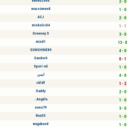
denes2000
2 - 0
macsómen8
1 - 0
ACJ
2 - 0
miskolci64
1 - 1
Greeney.S
3 - 0
mind1
13 - 0
SUNSHINE89
4 - 0
Sandor6
0 - 1
Spori-nő
1 - 0
ايمن
4 - 0
ckfdf
1 - 2
Daddy
2 - 0
..Angéla
1 - 0
nono79
3 - 0
Ron55
1 - 0
wagabund
1 - 0