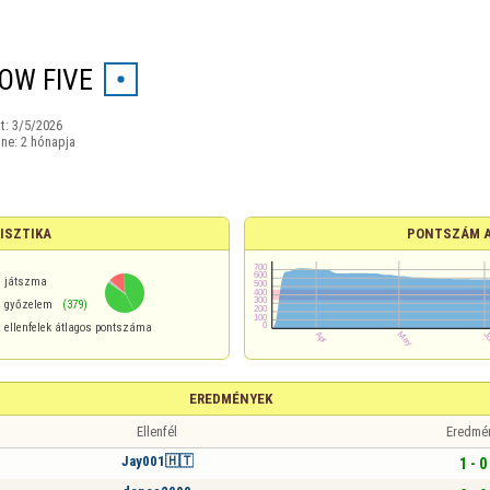
OW FIVE
t:
3/5/2026
ine:
2 hónapja
ISZTIKA
PONTSZÁM 
játszma
%
győzelem
(379)
ellenfelek átlagos pontszáma
EREDMÉNYEK
Ellenfél
Eredmé
Jay001🇭🇹
1 - 0