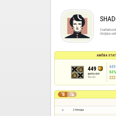
SHAD
Csatlakozot
Utoljára onl
AMŐBA STAT
449
449
84
pontszám
222
Mester


2 hónapja