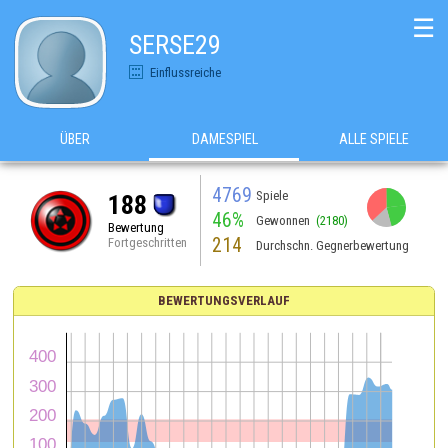
☰
SERSE29
Einflussreiche
ÜBER
DAMESPIEL
ALLE SPIELE
4769
Spiele
188
46%
Gewonnen
(2180)
Bewertung
214
Fortgeschritten
Durchschn. Gegnerbewertung
BEWERTUNGSVERLAUF