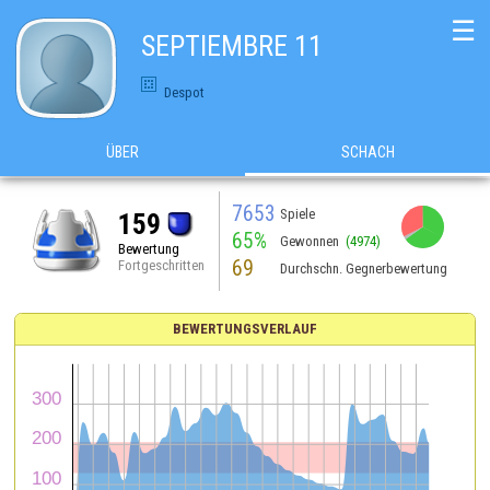
☰
SEPTIEMBRE 11
Despot
ÜBER
SCHACH
7653
Spiele
159
65%
Gewonnen
(4974)
Bewertung
69
Fortgeschritten
Durchschn. Gegnerbewertung
BEWERTUNGSVERLAUF