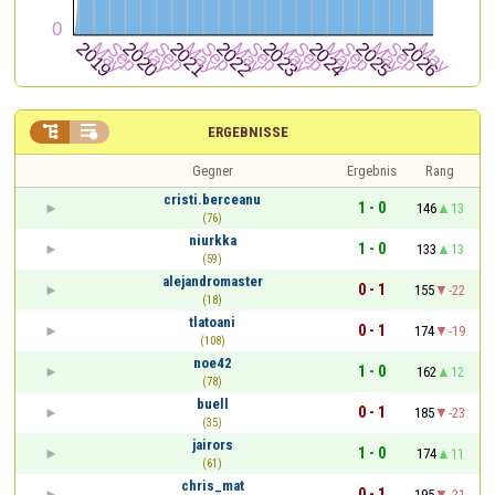


ERGEBNISSE
Gegner
Ergebnis
Rang
cristi.berceanu
1 - 0
146
13
(76)
niurkka
1 - 0
133
13
(59)
alejandromaster
0 - 1
155
-22
(18)
tlatoani
0 - 1
174
-19
(108)
noe42
1 - 0
162
12
(78)
buell
0 - 1
185
-23
(35)
jairors
1 - 0
174
11
(61)
chris_mat
0 - 1
195
-21