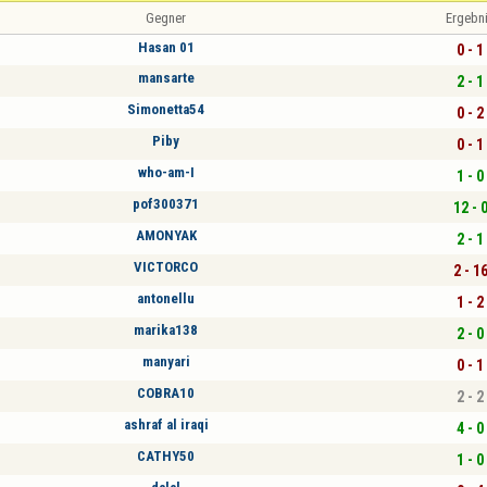
Gegner
Ergebn
Hasan 01
0 - 1
mansarte
2 - 1
Simonetta54
0 - 2
Piby
0 - 1
who-am-I
1 - 0
pof300371
12 - 
AMONYAK
2 - 1
VICTORCO
2 - 1
antonellu
1 - 2
marika138
2 - 0
manyari
0 - 1
COBRA10
2 - 2
ashraf al iraqi
4 - 0
CATHY50
1 - 0