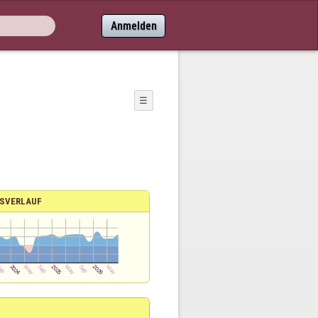
Anmelden
☰
SVERLAUF