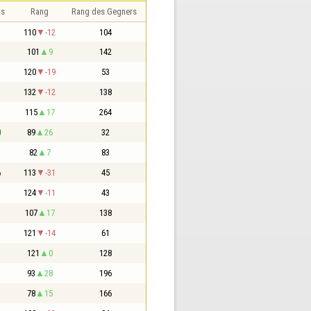
is
Rang
Rang des Gegners
110
-12
104
101
9
142
120
-19
53
132
-12
138
115
17
264
0
89
26
32
82
7
83
6
113
-31
45
124
-11
43
107
17
138
121
-14
61
121
0
128
93
28
196
78
15
166