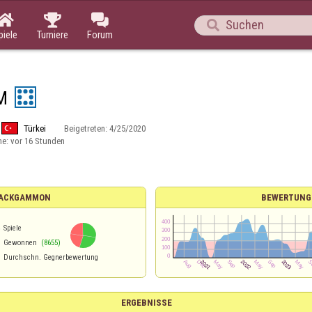




piele
Turniere
Forum
M
Türkei
Beigetreten:
4/25/2020
ne:
vor 16 Stunden
 BACKGAMMON
BEWERTUNG
6
Spiele
Gewonnen
(8655)
Durchschn. Gegnerbewertung
ERGEBNISSE