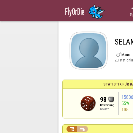
S
SELA

Mann
Zuletzt onli
STATISTIK FÜR
1583
98
55%
Bewertung
135
Novize

