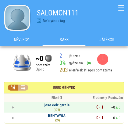
☰
SALOMON111
Befolyásos tag
NÉVJEGY
SAKK
JÁTÉKOK
2
játszma
~0
0%
győzelem
(0)
pontszám
203
Újonc
ellenfelek átlagos pontszáma


EREDMÉNYEK
Ellenfél
Eredmény
Pontszám
jose ceir garcia
0 - 1
~0
0
(176)
BENTAYGA
0 - 1
~0
0
(229)