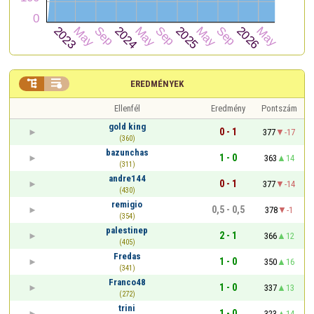


EREDMÉNYEK
Ellenfél
Eredmény
Pontszám
gold king
0 - 1
377
-17
(360)
bazunchas
1 - 0
363
14
(311)
andre144
0 - 1
377
-14
(430)
remigio
0,5 - 0,5
378
-1
(354)
palestinep
2 - 1
366
12
(405)
Fredas
1 - 0
350
16
(341)
Franco48
1 - 0
337
13
(272)
trini
1 - 0
323
14