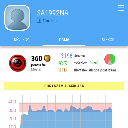
☰
SA1992NA
Fanatikus
NÉVJEGY
DÁMA
JÁTÉKOK
13198
játszma
360
43%
győzelem
(5691)
pontszám
310
Mester
ellenfelek átlagos pontszáma
PONTSZÁM ALAKULÁSA