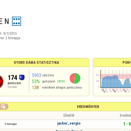
E N
t:
9/7/2015
ine:
2 hónapja
GYORS DÁMA STATISZTIKA
PON
5903
játszma
174
53%
győzelem
(3151)
pontszám
138
Haladó
ellenfelek átlagos pontszáma

EREDMÉNYEK
Ellenfél
Eredmé
jacker_sergio
1 - 0
2 hónapja