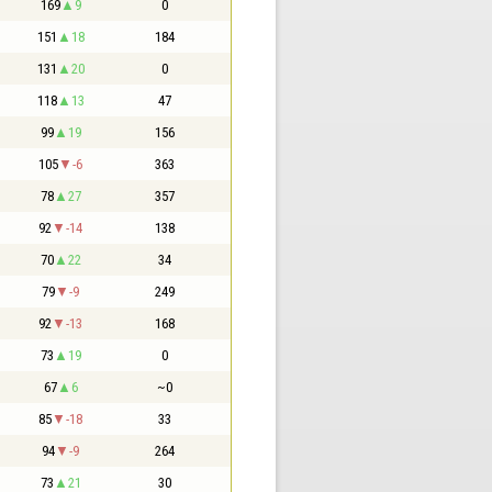
169
9
0
151
18
184
131
20
0
118
13
47
99
19
156
105
-6
363
78
27
357
92
-14
138
70
22
34
79
-9
249
92
-13
168
73
19
0
67
6
~0
85
-18
33
94
-9
264
73
21
30