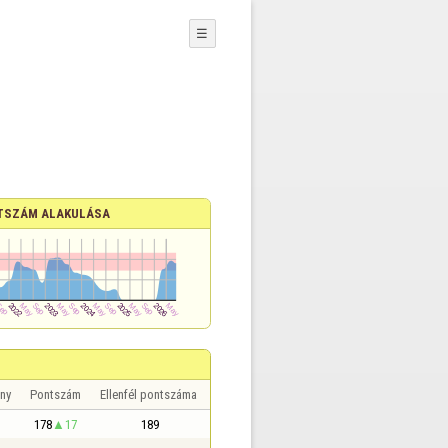
☰
TSZÁM ALAKULÁSA
ny
Pontszám
Ellenfél pontszáma
178
17
189