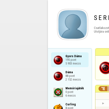
S E R 
Csatlakozot
Utoljára onl
Gyors Dáma

195 pont

5 903 meccs
Dáma

88 pont

2 152 meccs
Memóriajáték


0 pont

6 meccs
Curling

8 pont
