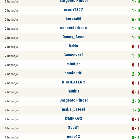
Sargento Pincel
1 - 0
2 hónapja
mauri1807
1 - 0
2 hónapja
bercia00
5 - 0
2 hónapja
schneiderbonn
1 - 0
2 hónapja
Danny_Acco
1 - 0
2 hónapja
DaNu
0 - 1
2 hónapja
Gameover2
1 - 0
2 hónapja
mimijpd
0 - 1
2 hónapja
doudoutiti
2 - 0
2 hónapja
BIGHEATER 2
0 - 1
2 hónapja
latubis
0 - 1
2 hónapja
Sargento Pincel
2 - 0
2 hónapja
mal.a.justead
1 - 0
2 hónapja
✿MIRKA✿
0 - 1
2 hónapja
Spud1
0 - 1
2 hónapja
nene12
8 - 1
2 hónapja