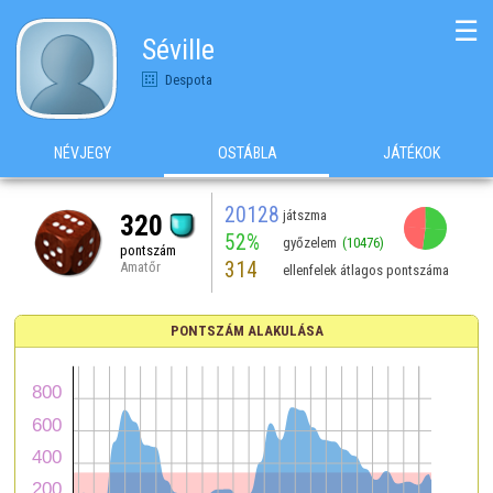
☰
Séville
Despota
NÉVJEGY
OSTÁBLA
JÁTÉKOK
20128
játszma
320
52%
győzelem
(10476)
pontszám
314
Amatőr
ellenfelek átlagos pontszáma
PONTSZÁM ALAKULÁSA