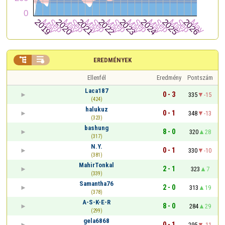


EREDMÉNYEK
Ellenfél
Eredmény
Pontszám
Laca187
0 - 3
335
-15
(424)
halukuz
0 - 1
348
-13
(323)
bashung
8 - 0
320
28
(317)
N.Y.
0 - 1
330
-10
(381)
MahirTonkal
2 - 1
323
7
(339)
Samantha76
2 - 0
313
19
(378)
A-S-K-E-R
8 - 0
284
29
(299)
gela6868
0 - 1
295
-11