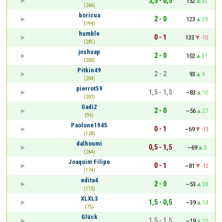
3,5 - 0,5
152
32
(266)
boricua
2 - 0
123
29
(194)
humble
0 - 1
133
-10
(281)
joshuap
2 - 0
102
31
(200)
Pitkin49
2 - 2
93
9
(204)
pierrot59
1,5 - 1,5
~83
10
(207)
Gadi2
2 - 0
~56
27
(96)
Paolone1945
0 - 1
~69
-13
(128)
dalhoumi
0,5 - 1,5
~69
0
(264)
Joaquim Filipe
0 - 1
~81
-12
(174)
edita4
2 - 0
~53
28
(115)
XLXL3
1,5 - 0,5
~39
14
(75)
Glück
1,5 - 1,5
~19
20