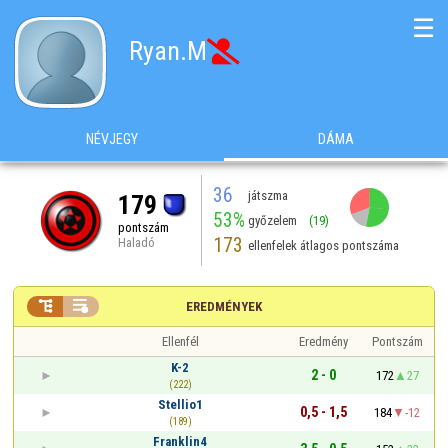
☰
Ryan.M

NÉVJEGY
DÁMA
36
játszma
179
53%
győzelem
(19)
pontszám
173
Haladó
ellenfelek átlagos pontszáma


EREDMÉNYEK
Ellenfél
Eredmény
Pontszám
K-2
2 - 0
172
27
(222)
Stellio1
0,5 - 1,5
184
-12
(189)
Franklin4