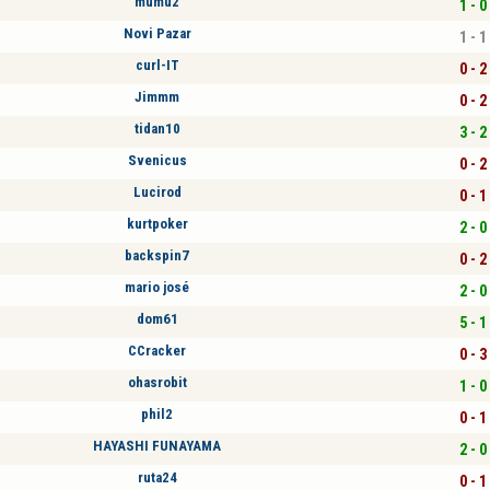
mumu2
1 - 0
Novi Pazar
1 - 1
curl-IT
0 - 2
Jimmm
0 - 2
tidan10
3 - 2
Svenicus
0 - 2
Lucirod
0 - 1
kurtpoker
2 - 0
backspin7
0 - 2
mario josé
2 - 0
dom61
5 - 1
CCracker
0 - 3
ohasrobit
1 - 0
phil2
0 - 1
HAYASHI FUNAYAMA
2 - 0
ruta24
0 - 1