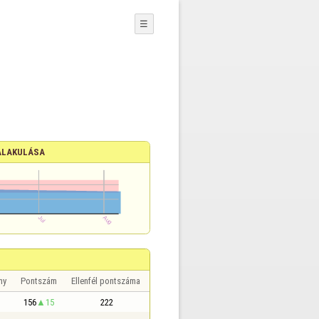
☰
ALAKULÁSA
ny
Pontszám
Ellenfél pontszáma
156
15
222