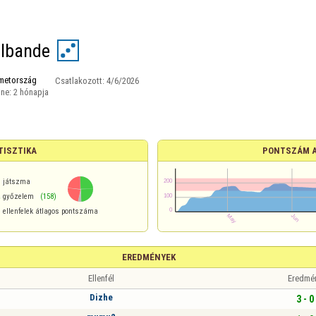
lbande
metország
Csatlakozott:
4/6/2026
ine:
2 hónapja
TISZTIKA
PONTSZÁM 
játszma
%
győzelem
(158)
ellenfelek átlagos pontszáma
EREDMÉNYEK
Ellenfél
Eredmé
Dizhe
3 - 0