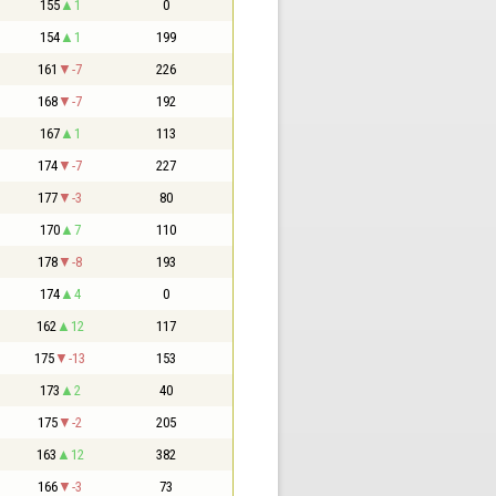
155
1
0
154
1
199
161
-7
226
168
-7
192
167
1
113
174
-7
227
177
-3
80
170
7
110
178
-8
193
174
4
0
162
12
117
175
-13
153
173
2
40
175
-2
205
163
12
382
166
-3
73