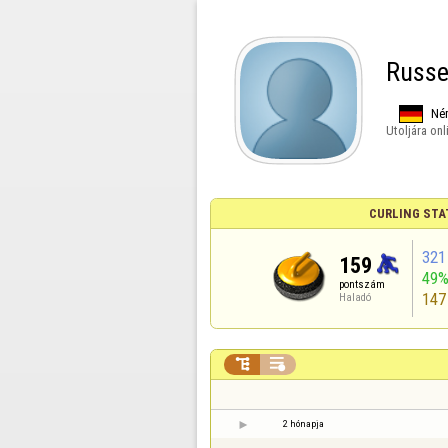
Russe
Né
Utoljára onl
CURLING STA
321
159
49
pontszám
147
Haladó


2 hónapja