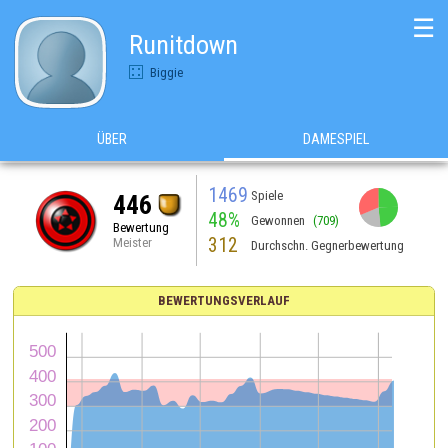
☰
Runitdown
Biggie
ÜBER
DAMESPIEL
1469
Spiele
446
48%
Gewonnen
(709)
Bewertung
312
Meister
Durchschn. Gegnerbewertung
BEWERTUNGSVERLAUF