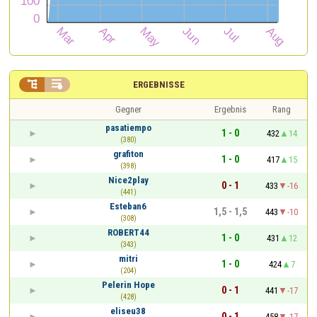


ERGEBNISSE
Gegner
Ergebnis
Rang
pasatiempo
1 - 0
432
14
(380)
grafiton
1 - 0
417
15
(398)
Nice2play
0 - 1
433
-16
(441)
Esteban6
1,5 - 1,5
443
-10
(308)
ROBERT44
1 - 0
431
12
(343)
mitri
1 - 0
424
7
(204)
Pelerin Hope
0 - 1
441
-17
(428)
eliseu38
0 - 1
458
-17