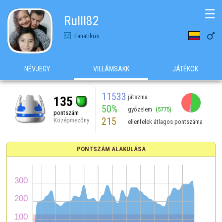
☰
Rulll82

Fanatikus
NÉVJEGY
VILLÁMSAKK
JÁTÉKOK
11533
játszma
135
50%
győzelem
(5775)
pontszám
215
Középmezőny
ellenfelek átlagos pontszáma
PONTSZÁM ALAKULÁSA