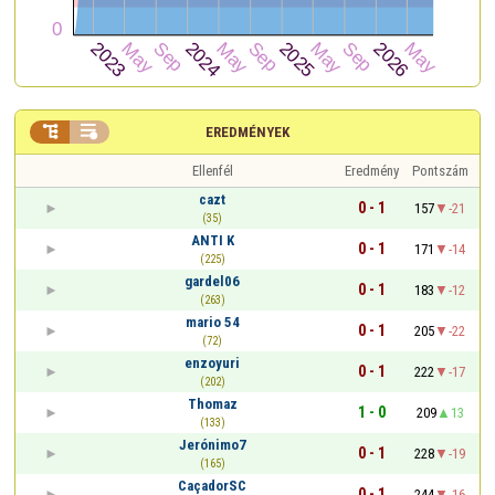


EREDMÉNYEK
Ellenfél
Eredmény
Pontszám
cazt
0 - 1
157
-21
(35)
ANTI K
0 - 1
171
-14
(225)
gardel06
0 - 1
183
-12
(263)
mario 54
0 - 1
205
-22
(72)
enzoyuri
0 - 1
222
-17
(202)
Thomaz
1 - 0
209
13
(133)
Jerónimo7
0 - 1
228
-19
(165)
CaçadorSC
0 - 1
244
-16