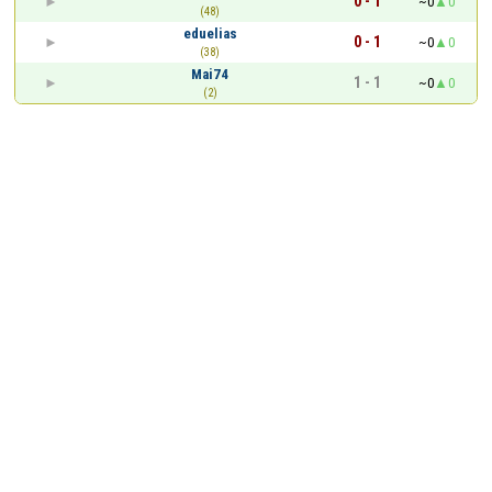
0 - 1
~0
0
(48)
eduelias
0 - 1
~0
0
(38)
Mai74
1 - 1
~0
0
(2)