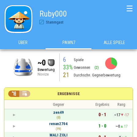
☰
Ruby000
Stammgast
ÜBER
PAWN7
ALLE SPIELE
6
Spiele
~0
33%
Gewonnen
(2)
Bewertung
21
Novize
Durchschn. Gegnerbewertung


ERGEBNISSE
Gegner
Ergebnis
Rang
zen49
0 - 1
~17
-17
(0)
renan2704
1 - 0
~0
17
(19)
MALI ZOLI