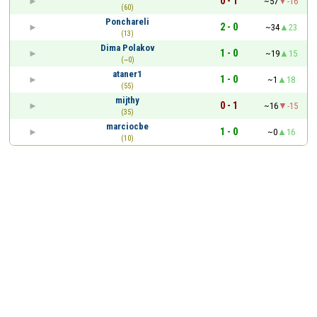
0 - 1
~57
-16
(60)
Ponchareli
2 - 0
~34
23
(13)
Dima Polakov
1 - 0
~19
15
(~0)
ataner1
1 - 0
~1
18
(55)
mijthy
0 - 1
~16
-15
(35)
marciocbe
1 - 0
~0
16
(10)