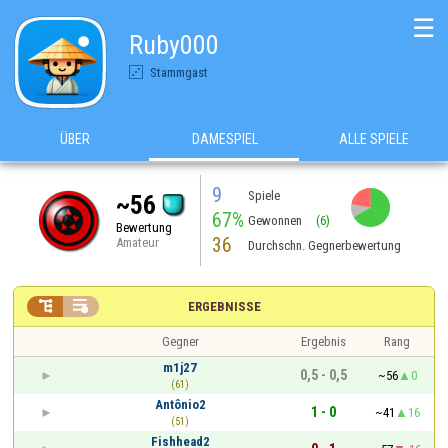
☰
Ruby000
Stammgast
ÜBER
DAMESPIEL
ALLE SPIELE
9
Spiele
~56
67%
Gewonnen
(6)
Bewertung
36
Amateur
Durchschn. Gegnerbewertung


ERGEBNISSE
Gegner
Ergebnis
Rang
m1j27
0,5 - 0,5
~56
0
(61)
Antônio2
1 - 0
~41
16
(51)
Fishhead2