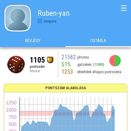
☰
Ruben-yan
Despota
NÉVJEGY
OSTÁBLA
21582
játszma
1105
51%
győzelem
(11085)
pontszám
1253
Mester
ellenfelek átlagos pontszáma
PONTSZÁM ALAKULÁSA