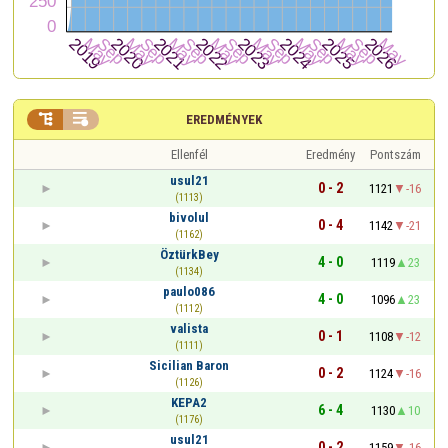


EREDMÉNYEK
Ellenfél
Eredmény
Pontszám
usul21
0 - 2
1121
-16
(1113)
bivolul
0 - 4
1142
-21
(1162)
ÖztürkBey
4 - 0
1119
23
(1134)
paulo086
4 - 0
1096
23
(1112)
valista
0 - 1
1108
-12
(1111)
Sicilian Baron
0 - 2
1124
-16
(1126)
KEPA2
6 - 4
1130
10
(1176)
usul21
0 - 2
1159
-16