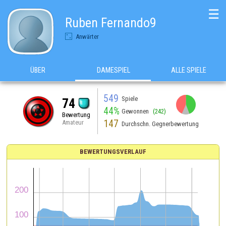
☰
Ruben Fernando9
Anwärter
ÜBER
DAMESPIEL
ALLE SPIELE
549
Spiele
74
44%
Gewonnen
(242)
Bewertung
147
Amateur
Durchschn. Gegnerbewertung
BEWERTUNGSVERLAUF