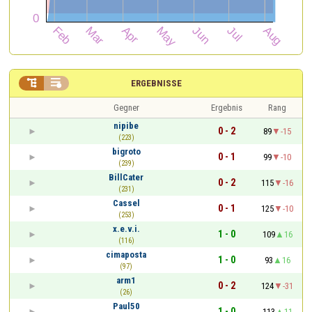


ERGEBNISSE
Gegner
Ergebnis
Rang
nipibe
0 - 2
89
-15
(223)
bigroto
0 - 1
99
-10
(239)
BillCater
0 - 2
115
-16
(231)
Cassel
0 - 1
125
-10
(253)
x.e.v.i.
1 - 0
109
16
(116)
cimaposta
1 - 0
93
16
(97)
arm1
0 - 2
124
-31
(26)
Paul50
1 - 0
113
11