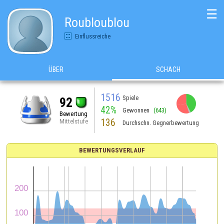
☰
Roubloublou
Einflussreiche
ÜBER
SCHACH
1516
Spiele
92
42%
Gewonnen
(643)
Bewertung
136
Mittelstufe
Durchschn. Gegnerbewertung
BEWERTUNGSVERLAUF