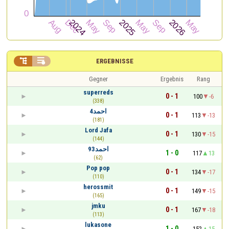


ERGEBNISSE
Gegner
Ergebnis
Rang
superreds
0 - 1
100
-6
(338)
احمد4
0 - 1
113
-13
(181)
Lord Jafa
0 - 1
130
-15
(144)
احمد93
1 - 0
117
13
(62)
Pop pop
0 - 1
134
-17
(110)
herossmit
0 - 1
149
-15
(165)
jmku
0 - 1
167
-18
(113)
lukasone
1 - 0
152
15