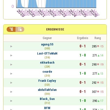


ERGEBNISSE
Gegner
Ergebnis
Rang
agung 55
0 - 1
285
-15
(300)
Last-OTToMaN
1 - 0
271
14
(218)
nkharbach
0 - 1
290
-19
(224)
cearde
1 - 0
277
13
(210)
Frank Cayley
0 - 1
292
-15
(323)
abdullahfulan
0 - 1
307
-15
(330)
Black_Sun
1 - 0
290
17
(312)
BFM
1 - 0
274
16