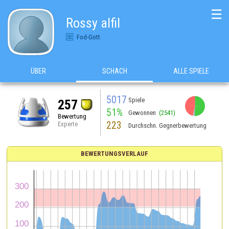
☰
Rossy alfil
Fod-Gott
ÜBER
SCHACH
ALLE SPIELE
5017
Spiele
257
51%
Gewonnen
(2541)
Bewertung
223
Experte
Durchschn. Gegnerbewertung
BEWERTUNGSVERLAUF