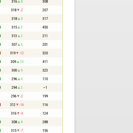
0
316
8
308
1
318
-2
207
1
318
0
317
0
315
3
450
0
313
2
211
0
307
6
201
3
319
-12
320
0
309
10
411
0
300
9
323
0
296
4
110
0
294
2
~1
1
296
-2
199
3
312
-16
116
1
316
-4
124
0
308
8
288
3
315
-7
156