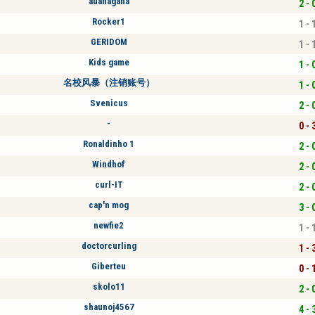
auanagana
2 - 
Rocker1
1 - 
GERIDOM
1 - 
Kids game
1 - 
名校风暴（注销账号）
1 - 
Svenicus
2 - 
-
0 - 
Ronaldinho 1
2 - 
Windhof
2 - 
curl-IT
2 - 
cap'n mog
3 - 
newfie2
1 - 
doctorcurling
1 - 
Giberteu
0 - 
skolo11
2 - 
shaunoj4567
4 - 