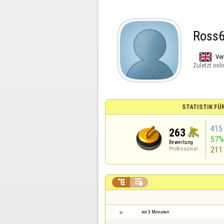
Ross
Ver
Zuletzt onli
STATISTIK FÜ
415
263
57
Bewertung
211
Professional


vor 3 Monaten