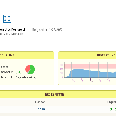
6
einigtes Königreich
Beigetreten:
1/22/2023
ne:
vor 3 Monaten
R CURLING
BEWERTUNG
Spiele
%
Gewonnen
(235)
Durchschn. Gegnerbewertung
ERGEBNISSE
Gegner
Ergeb
Cho lo
2 - 