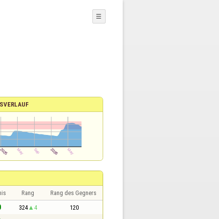
☰
SVERLAUF
nis
Rang
Rang des Gegners
0
324
4
120