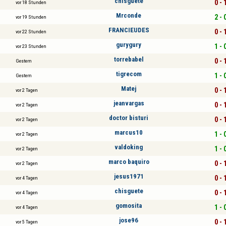
chisguete
0 - 
vor 18 Stunden
Mrconde
2 - 
vor 19 Stunden
FRANCIEUDES
0 - 
vor 22 Stunden
gurygury
1 - 
vor 23 Stunden
torrebabel
0 - 
Gestern
tigrecom
1 - 
Gestern
Matej
0 - 
vor 2 Tagen
jeanvargas
0 - 
vor 2 Tagen
doctor bisturi
0 - 
vor 2 Tagen
marcus10
1 - 
vor 2 Tagen
valdoking
1 - 
vor 2 Tagen
marco baquiro
0 - 
vor 2 Tagen
jesus1971
0 - 
vor 4 Tagen
chisguete
0 - 
vor 4 Tagen
gomosita
1 - 
vor 4 Tagen
jose96
0 - 
vor 5 Tagen