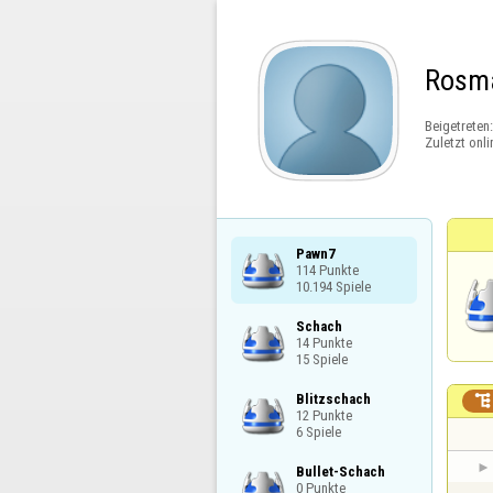
Rosm
Beigetreten
Zuletzt onli
Pawn7

114 Punkte

10.194 Spiele
Schach

14 Punkte

15 Spiele
Blitzschach


12 Punkte

6 Spiele
Bullet-Schach

0 Punkte
