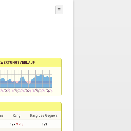
☰
EWERTUNGSVERLAUF
nis
Rang
Rang des Gegners
1
127
-13
193