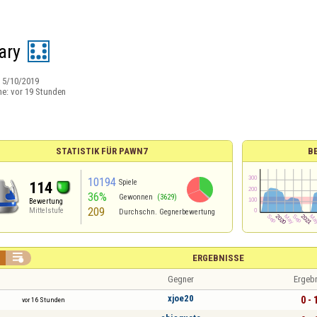
ary
:
5/10/2019
ne:
vor 19 Stunden
STATISTIK FÜR PAWN7
B
10194
Spiele
114
36%
Gewonnen
(3629)
Bewertung
209
Mittelstufe
Durchschn. Gegnerbewertung

ERGEBNISSE
Gegner
Ergeb
xjoe20
0 - 
vor 16 Stunden