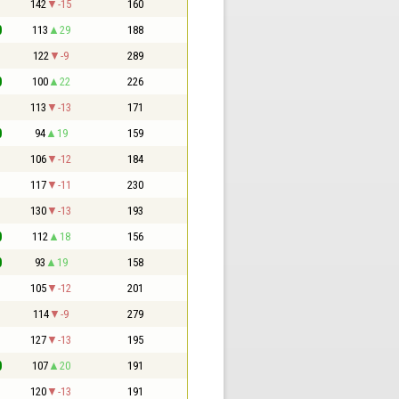
1
142
-15
160
0
113
29
188
1
122
-9
289
0
100
22
226
1
113
-13
171
0
94
19
159
1
106
-12
184
1
117
-11
230
1
130
-13
193
0
112
18
156
0
93
19
158
1
105
-12
201
1
114
-9
279
1
127
-13
195
0
107
20
191
1
120
-13
191