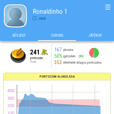
☰
Ronaldinho 1
Jelölt
NÉVJEGY
CURLING
JÁTÉKOK
167
játszma
241
50%
győzelem
(83)
pontszám
353
Profi
ellenfelek átlagos pontszáma
PONTSZÁM ALAKULÁSA