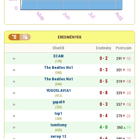


EREDMÉNYEK
Ellenfél
Eredmény
Pontszám
ECAM
0 - 2
291
-12
(100)
The Beatles No1
0 - 3
301
-10
(380)
The Beatles No1
0 - 5
319
-18
(344)
YUGOSLAVIA1
0 - 8
339
-20
(412)
gapa59
0 - 3
357
-16
(255)
top1
0 - 4
379
-22
(254)
tomttomy
4 - 0
360
19
(425)
питер 13
0 - 6
380
-20