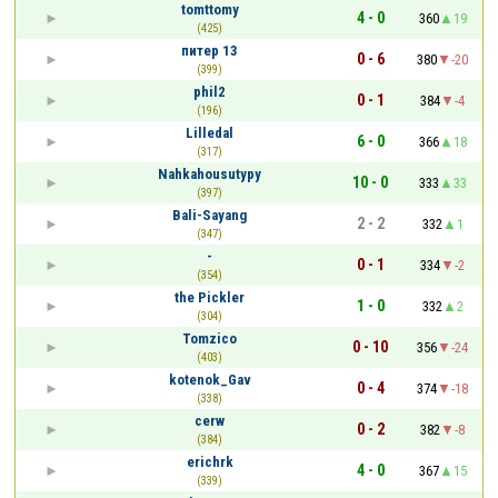
tomttomy
4 - 0
360
19
(425)
питер 13
0 - 6
380
-20
(399)
phil2
0 - 1
384
-4
(196)
Lilledal
6 - 0
366
18
(317)
Nahkahousutypy
10 - 0
333
33
(397)
Bali-Sayang
2 - 2
332
1
(347)
-
0 - 1
334
-2
(354)
the Pickler
1 - 0
332
2
(304)
Tomzico
0 - 10
356
-24
(403)
kotenok_Gav
0 - 4
374
-18
(338)
cerw
0 - 2
382
-8
(384)
erichrk
4 - 0
367
15
(339)