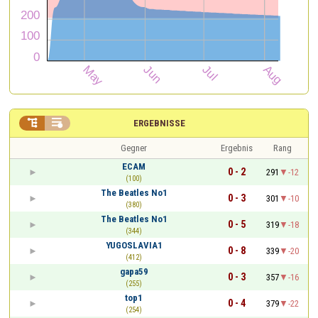


ERGEBNISSE
Gegner
Ergebnis
Rang
ECAM
0 - 2
291
-12
(100)
The Beatles No1
0 - 3
301
-10
(380)
The Beatles No1
0 - 5
319
-18
(344)
YUGOSLAVIA1
0 - 8
339
-20
(412)
gapa59
0 - 3
357
-16
(255)
top1
0 - 4
379
-22
(254)