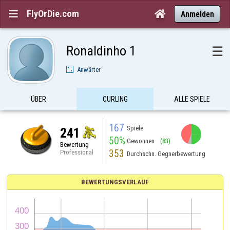
FlyOrDie.com


Anmelden
Ronaldinho 1
☰
Anwärter
ÜBER
CURLING
ALLE SPIELE
167
Spiele
241
50%
Gewonnen
(83)
Bewertung
353
Professional
Durchschn. Gegnerbewertung
BEWERTUNGSVERLAUF