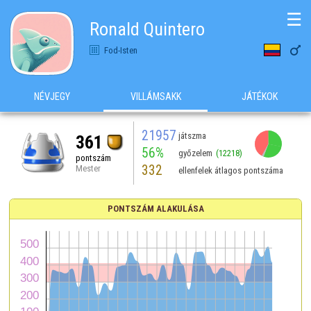
☰
Ronald Quintero

Fod-Isten
NÉVJEGY
VILLÁMSAKK
JÁTÉKOK
21957
játszma
361
56%
győzelem
(12218)
pontszám
332
Mester
ellenfelek átlagos pontszáma
PONTSZÁM ALAKULÁSA