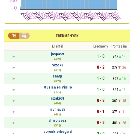


EREDMÉNYEK
Ellenfél
Eredmény
Pontszám
jospa59
1 - 0
347
14
(309)
rezo78
0 - 2
373
-26
(338)
snarp
1 - 0
357
16
(359)
Musica en Vinilo
1 - 0
344
13
(276)
szaki68
0 - 2
362
-18
(444)
nuniaudi
0 - 1
373
-11
(495)
alirio paez
0 - 2
401
-28
(342)
sorenkierkegard
3 - 0
375
26