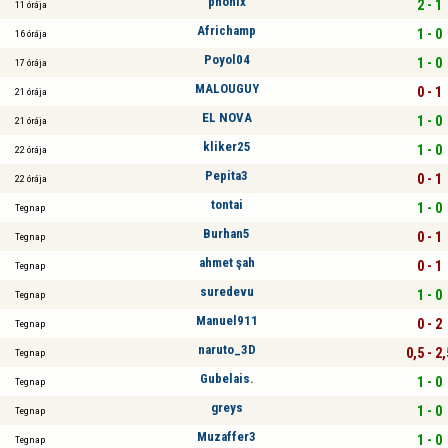
phonix
2 - 1
11 órája
Africhamp
1 - 0
16 órája
Poyol04
1 - 0
17 órája
MALOUGUY
0 - 1
21 órája
EL NOVA
1 - 0
21 órája
kliker25
1 - 0
22 órája
Pepita3
0 - 1
22 órája
tontai
1 - 0
Tegnap
Burhan5
0 - 1
Tegnap
ahmet şah
0 - 1
Tegnap
suredevu
1 - 0
Tegnap
Manuel911
0 - 2
Tegnap
naruto_3D
0,5 - 2,
Tegnap
Gubelais.
1 - 0
Tegnap
greys
1 - 0
Tegnap
Muzaffer3
1 - 0
Tegnap