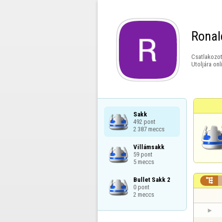
Ronal
Csatlakozot
Utoljára onl
Sakk

492 pont

2 387 meccs
Villámsakk

59 pont

5 meccs
Bullet Sakk 2


0 pont

2 meccs