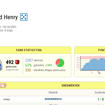
d Henry
t:
10/16/2025
ine:
4 órája
SAKK STATISZTIKA
PON
2387
játszma
492
62%
győzelem
(1482)
pontszám
330
Nagymester
ellenfelek átlagos pontszáma

EREDMÉNYEK
Ellenfél
Eredmén
monemmusa
1 - 0
4 órája