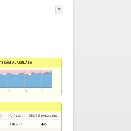
☰
TSZÁM ALAKULÁSA
y
Pontszám
Ellenfél pontszáma
478
14
445