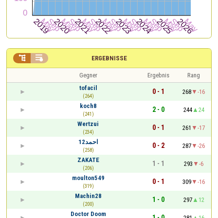


ERGEBNISSE
Gegner
Ergebnis
Rang
tofacil
0 - 1
268
-16
(264)
koch8
2 - 0
244
24
(241)
Wertzui
0 - 1
261
-17
(234)
احمد12
0 - 2
287
-26
(258)
ZAKATE
1 - 1
293
-6
(206)
moulton549
0 - 1
309
-16
(319)
Machin28
1 - 0
297
12
(200)
Doctor Doom
1 - 0
281
16