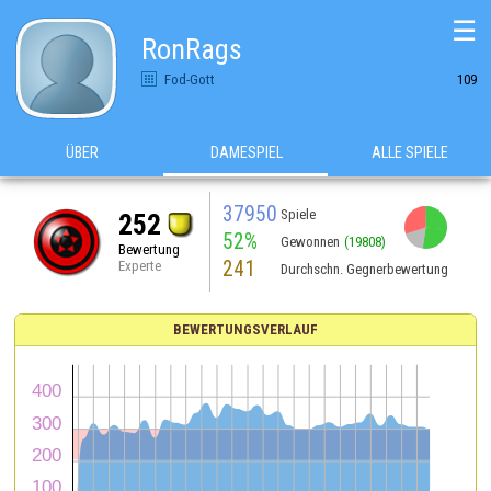
☰
RonRags
Fod-Gott
109
ÜBER
DAMESPIEL
ALLE SPIELE
37950
Spiele
252
52%
Gewonnen
(19808)
Bewertung
241
Experte
Durchschn. Gegnerbewertung
BEWERTUNGSVERLAUF