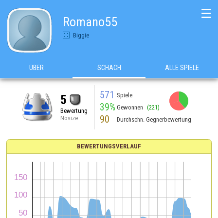
☰
Romano55
Biggie
ÜBER
SCHACH
ALLE SPIELE
571
Spiele
5
39%
Gewonnen
(221)
Bewertung
90
Novize
Durchschn. Gegnerbewertung
BEWERTUNGSVERLAUF