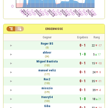


ERGEBNISSE
Gegner
Ergebnis
Rang
Roger BS
0 - 1
22
-17
(0)
aldosr
1 - 0
5
17
(34)
Miguel Bautista
0 - 1
15
-10
(153)
manuel veliz
0 - 1
24
-9
(177)
Roc2
0 - 1
35
-11
(155)
misszio
0 - 1
39
-4
(379)
Henry54
1 - 0
18
21
(133)
Giba
0 - 1
32
-14