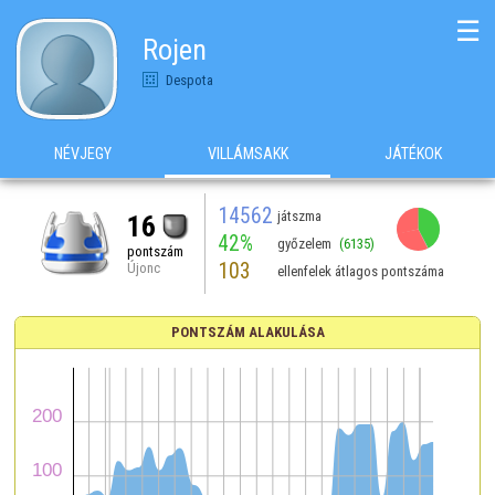
☰
Rojen
Despota
NÉVJEGY
VILLÁMSAKK
JÁTÉKOK
14562
játszma
16
42%
győzelem
(6135)
pontszám
103
Újonc
ellenfelek átlagos pontszáma
PONTSZÁM ALAKULÁSA