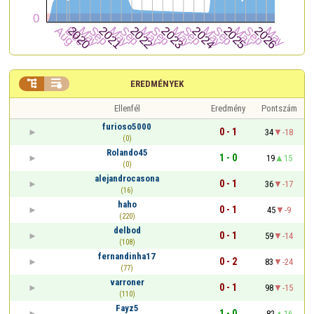


EREDMÉNYEK
Ellenfél
Eredmény
Pontszám
furioso5000
0 - 1
34
-18
(0)
Rolando45
1 - 0
19
15
(0)
alejandrocasona
0 - 1
36
-17
(16)
haho
0 - 1
45
-9
(220)
delbod
0 - 1
59
-14
(108)
fernandinha17
0 - 2
83
-24
(77)
varroner
0 - 1
98
-15
(110)
Fayz5
1 - 0
82
16