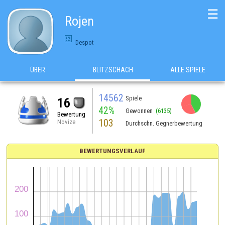
☰
Rojen
Despot
ÜBER
BLITZSCHACH
ALLE SPIELE
14562
Spiele
16
42%
Gewonnen
(6135)
Bewertung
103
Novize
Durchschn. Gegnerbewertung
BEWERTUNGSVERLAUF