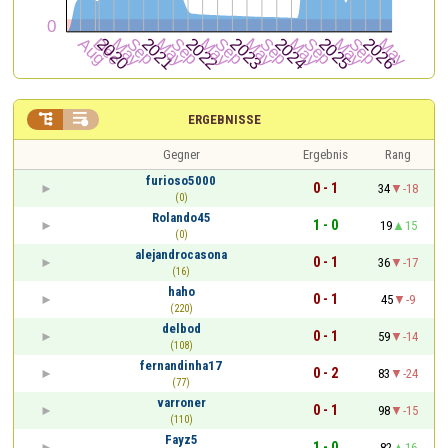


ERGEBNISSE
Gegner
Ergebnis
Rang
furioso5000
0 - 1
34
-18
(0)
Rolando45
1 - 0
19
15
(0)
alejandrocasona
0 - 1
36
-17
(16)
haho
0 - 1
45
-9
(220)
delbod
0 - 1
59
-14
(108)
fernandinha17
0 - 2
83
-24
(77)
varroner
0 - 1
98
-15
(110)
Fayz5
1 - 0
82
16