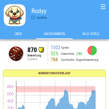
☰
Rodyy
Süchtler
ÜBER
BACKGAMMON
ALLE SPIELE
1502
Spiele
870
52%
Gewonnen
(782)
Bewertung
788
Experte
Durchschn. Gegnerbewertung
BEWERTUNGSVERLAUF