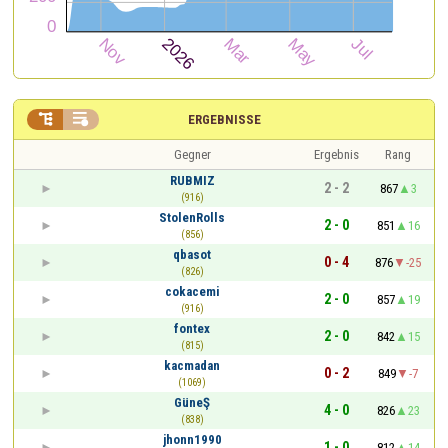


ERGEBNISSE
Gegner
Ergebnis
Rang
RUBMIZ
2 - 2
867
3
(916)
StolenRolls
2 - 0
851
16
(856)
qbasot
0 - 4
876
-25
(826)
cokacemi
2 - 0
857
19
(916)
fontex
2 - 0
842
15
(815)
kacmadan
0 - 2
849
-7
(1069)
GüneŞ
4 - 0
826
23
(838)
jhonn1990
1 - 0
812
14