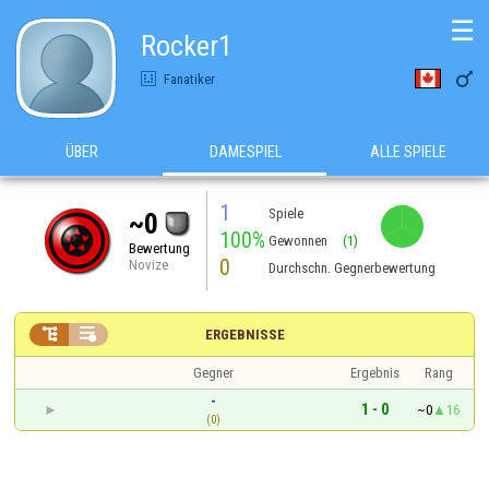
☰
Rocker1

Fanatiker
ÜBER
DAMESPIEL
ALLE SPIELE
1
Spiele
~0
100%
Gewonnen
(1)
Bewertung
0
Novize
Durchschn. Gegnerbewertung


ERGEBNISSE
Gegner
Ergebnis
Rang
-
1 - 0
~0
16
(0)