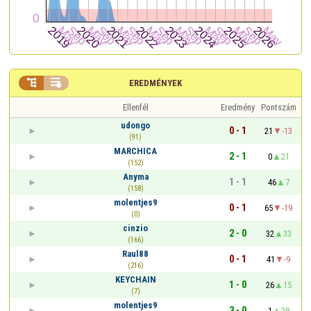


EREDMÉNYEK
Ellenfél
Eredmény
Pontszám
udongo
0 - 1
21
-13
(91)
MARCHICA
2 - 1
0
21
(152)
Anyma
1 - 1
46
7
(158)
molentjes9
0 - 1
65
-19
(0)
cinzio
2 - 0
32
33
(166)
Raul88
0 - 1
41
-9
(216)
KEYCHAIN
1 - 0
26
15
(7)
molentjes9
3 - 0
1
28