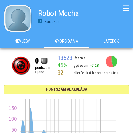
☰
Robot Mecha
Fanatikus
NÉVJEGY
GYORS DÁMA
JÁTÉKOK
13523
játszma
0
45%
győzelem
(6128)
pontszám
92
Újonc
ellenfelek átlagos pontszáma
PONTSZÁM ALAKULÁSA