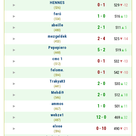
HENNES
0 - 1
529
-12
(536)
feró
1 - 0
516
13
(554)
abeille
2 - 1
511
5
(480)
mezgeldek
2 - 4
525
-14
(453)
Pepepiero
5 - 2
519
6
(448)
cmc 1
0 - 1
532
-13
(512)
felome.
0 - 1
542
-10
(594)
Trakya83
2 - 0
530
12
(441)
Mehdi9
2 - 0
512
18
(546)
ammos
1 - 0
501
11
(467)
webze1
12 - 0
469
32
(487)
elvee
0 - 10
490
-21
(596)