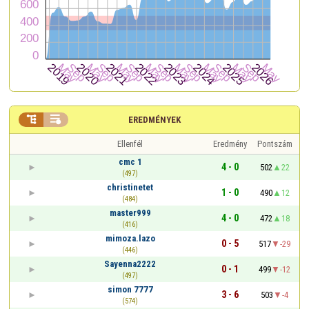


EREDMÉNYEK
Ellenfél
Eredmény
Pontszám
cmc 1
4 - 0
502
22
(497)
christinetet
1 - 0
490
12
(484)
master999
4 - 0
472
18
(416)
mimoza.lazo
0 - 5
517
-29
(446)
Sayenna2222
0 - 1
499
-12
(497)
simon 7777
3 - 6
503
-4
(574)