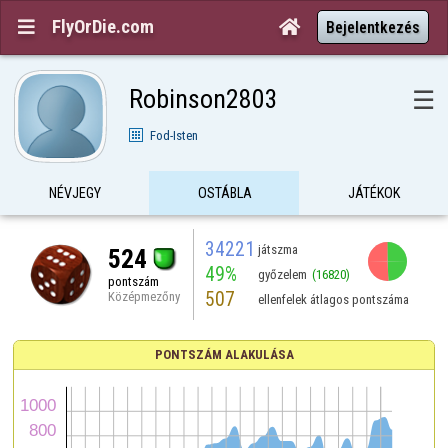
FlyOrDie.com


Bejelentkezés
Robinson2803
☰
Fod-Isten
NÉVJEGY
OSTÁBLA
JÁTÉKOK
34221
játszma
524
49%
győzelem
(16820)
pontszám
507
Középmezőny
ellenfelek átlagos pontszáma
PONTSZÁM ALAKULÁSA