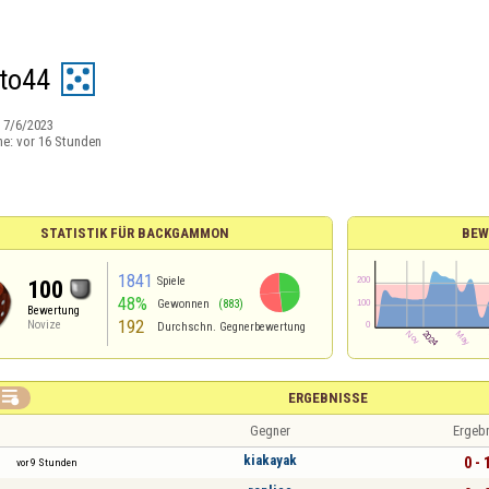
to44
:
7/6/2023
ne:
vor 16 Stunden
STATISTIK FÜR BACKGAMMON
BEW
1841
Spiele
100
48%
Gewonnen
(883)
Bewertung
192
Novize
Durchschn. Gegnerbewertung

ERGEBNISSE
Gegner
Ergeb
kiakayak
0 - 
vor 9 Stunden