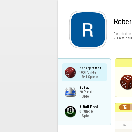
Rober
Beigetreten
Zuletzt onli
Backgammon

100 Punkte

1.841 Spiele
Schach

20 Punkte

1 Spiel
8-Ball Pool


0 Punkte

1 Spiel