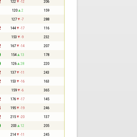
2
122
-12
206
1
120
2
159
1
127
-7
288
2
144
-17
116
1
153
-9
232
2
167
-14
207
0
154
13
178
0
126
28
220
2
137
-11
243
2
153
-16
163
1
159
-6
365
2
176
-17
145
4
195
-19
246
2
215
-20
137
0
203
12
205
1
214
-11
245