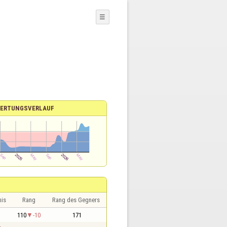
☰
ERTUNGSVERLAUF
nis
Rang
Rang des Gegners
1
110
-10
171