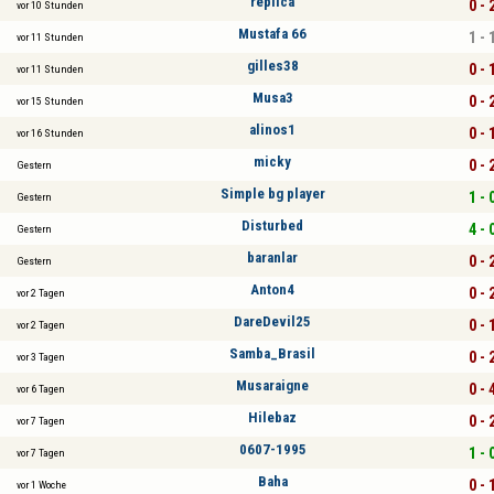
replica
0 - 
vor 10 Stunden
Mustafa 66
1 - 
vor 11 Stunden
gilles38
0 - 
vor 11 Stunden
Musa3
0 - 
vor 15 Stunden
alinos1
0 - 
vor 16 Stunden
micky
0 - 
Gestern
Simple bg player
1 - 
Gestern
Disturbed
4 - 
Gestern
baranlar
0 - 
Gestern
Anton4
0 - 
vor 2 Tagen
DareDevil25
0 - 
vor 2 Tagen
Samba_Brasil
0 - 
vor 3 Tagen
Musaraigne
0 - 
vor 6 Tagen
Hilebaz
0 - 
vor 7 Tagen
0607-1995
1 - 
vor 7 Tagen
Baha
0 - 
vor 1 Woche