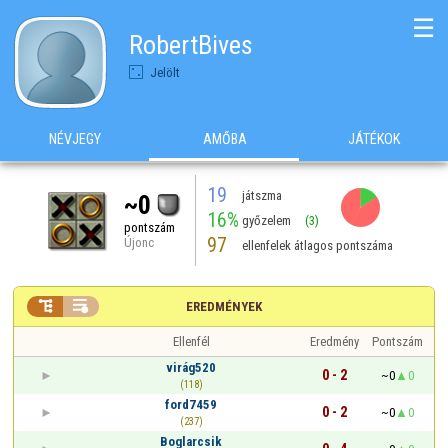
☰
RobertBives
Jelölt
NÉVJEGY
AMŐBA
JÁTÉKOK
19
játszma
~0
16%
győzelem
(3)
pontszám
97
Újonc
ellenfelek átlagos pontszáma


EREDMÉNYEK
Ellenfél
Eredmény
Pontszám
virág520
0 - 2
~0
0
(118)
ford7459
0 - 2
~0
0
(237)
Boglarcsik