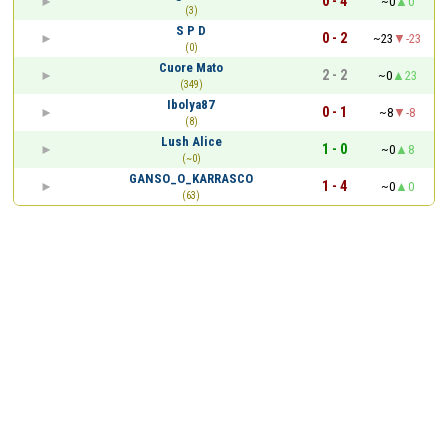
0 - 4
~0
0
(3)
S P D
0 - 2
~23
-23
(0)
Cuore Mato
2 - 2
~0
23
(349)
Ibolya87
0 - 1
~8
-8
(8)
Lush Alice
1 - 0
~0
8
(~0)
GANSO_O_KARRASCO
1 - 4
~0
0
(63)