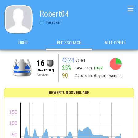
☰
Robert04
Fanatiker
ÜBER
BLITZSCHACH
ALLE SPIELE
4324
Spiele
16
25%
Gewonnen
(1072)
Bewertung
90
Novize
Durchschn. Gegnerbewertung
BEWERTUNGSVERLAUF