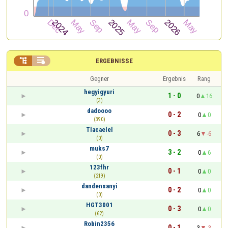


ERGEBNISSE
Gegner
Ergebnis
Rang
hegyigyuri
1 - 0
0
16
(3)
dadoooo
0 - 2
0
0
(390)
Tlacaelel
0 - 3
6
-6
(0)
muks7
3 - 2
0
6
(0)
123fhr
0 - 1
0
0
(219)
dandensanyi
0 - 2
0
0
(0)
HGT3001
0 - 3
0
0
(62)
Robin2356
0 - 1
3
-3